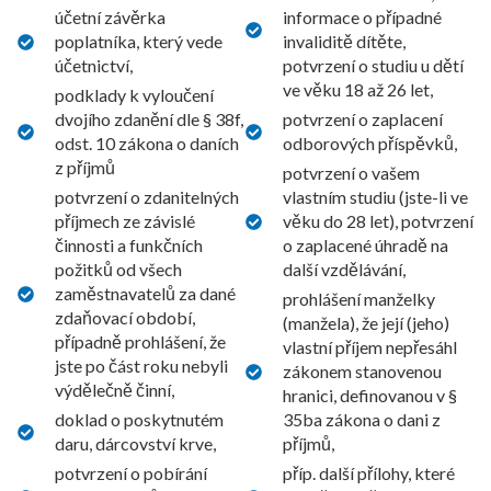
účetní závěrka
informace o případné
poplatníka, který vede
invaliditě dítěte,
účetnictví,
potvrzení o studiu u dětí
ve věku 18 až 26 let,
podklady k vyloučení
dvojího zdanění dle § 38f,
potvrzení o zaplacení
odst. 10 zákona o daních
odborových příspěvků,
z příjmů
potvrzení o vašem
potvrzení o zdanitelných
vlastním studiu (jste-li ve
příjmech ze závislé
věku do 28 let), potvrzení
činnosti a funkčních
o zaplacené úhradě na
požitků od všech
další vzdělávání,
zaměstnavatelů za dané
prohlášení manželky
zdaňovací období,
(manžela), že její (jeho)
případně prohlášení, že
vlastní příjem nepřesáhl
jste po část roku nebyli
zákonem stanovenou
výdělečně činní,
hranici, definovanou v §
doklad o poskytnutém
35ba zákona o dani z
daru, dárcovství krve,
příjmů,
potvrzení o pobírání
příp. další přílohy, které