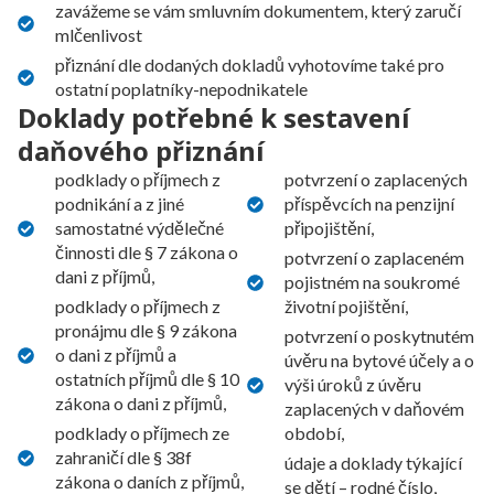
zavážeme se vám smluvním dokumentem, který zaručí
mlčenlivost
přiznání dle dodaných dokladů vyhotovíme také pro
ostatní poplatníky-nepodnikatele
Doklady potřebné k sestavení
daňového přiznání
podklady o příjmech z
potvrzení o zaplacených
podnikání a z jiné
příspěvcích na penzijní
samostatné výdělečné
připojištění,
činnosti dle § 7 zákona o
potvrzení o zaplaceném
dani z příjmů,
pojistném na soukromé
podklady o příjmech z
životní pojištění,
pronájmu dle § 9 zákona
potvrzení o poskytnutém
o dani z příjmů a
úvěru na bytové účely a o
ostatních příjmů dle § 10
výši úroků z úvěru
zákona o dani z příjmů,
zaplacených v daňovém
podklady o příjmech ze
období,
zahraničí dle § 38f
údaje a doklady týkající
zákona o daních z příjmů,
se dětí – rodné číslo,