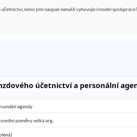
účetnictví, nebo jste naopak nenašli vyhovující model spolupráce
zdového účetnictví a personální age
rsonální agendy
ovního poměru velká org.
olená)