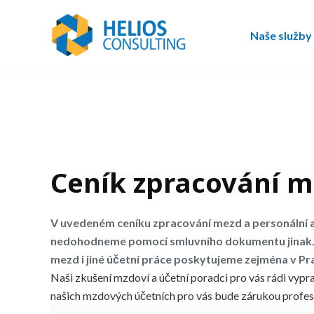
Naše služby
Ceník zpracování 
V uvedeném ceníku zpracování mezd a personální a
nedohodneme pomocí smluvního dokumentu jinak. C
mezd i jiné účetní práce poskytujeme zejména v Pra
Naši zkušení mzdoví a účetní poradci pro vás rádi vypra
našich mzdových účetních pro vás bude zárukou profes