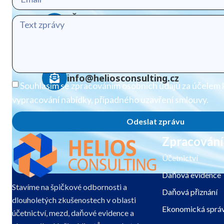
106 00 Praha 10
IČO
: 01484036
DIČ
: CZ01484036
+420 602 478 510
info@heliosconsulting.cz
Souhlasím se zpracováním osobních údajů za účelem 
vypracování nabídky, případného uzavření smlouvy.
Odeslat zprávu
Zpracování
Účetnictví
Daňová evidence
Stavíme na špičkové odbornosti a
Daňová přiznání
dlouholetých zkušenostech v oblasti
Ekonomická správ
účetnictví, mezd, daňové evidence a