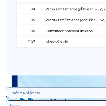
C.04
Vstup zaměstnance (přihlášení – SZ, Z
C.05
Výstup zaměstnance (odhlášení – SZ, 
C.06
Konzultace pracovní smlouvy
C.07
Mzdový audit
HELIOS CONSULTING s.r.o.
Jiřinková 1392/23