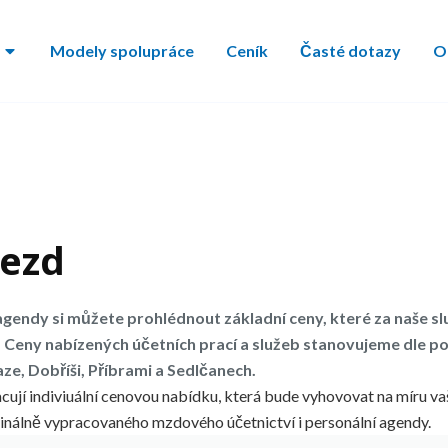
Modely spolupráce
Ceník
Časté dotazy
O
mezd
gendy si můžete prohlédnout základní ceny, které za naše sl
eny nabízených účetních prací a služeb stanovujeme dle p
ze, Dobříši, Příbrami a Sedlčanech.
cují indiviuální cenovou nabídku, která bude vyhovovat na míru vaš
inálně vypracovaného mzdového účetnictví i personální agendy.